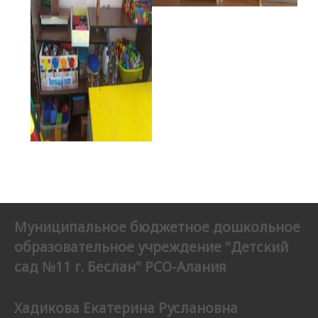
Муниципальное бюджетное дошкольное
образовательное учреждение "Детский
сад №11 г. Беслан" РСО-Алания
Хадикова Екатерина Руслановна